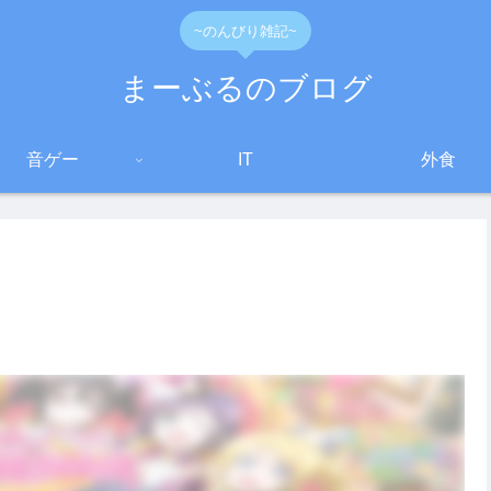
~のんびり雑記~
まーぶるのブログ
音ゲー
IT
外食