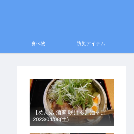
食べ物
防災アイテム
【めん処 酒家 咲はる】油そば
2023/04/08(土)