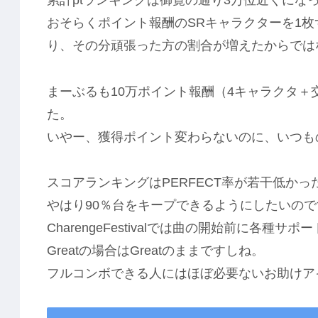
累計ptランキングは御覧の通り3万位近くにな
おそらくポイント報酬のSRキャラクターを1
り、その分頑張った方の割合が増えたからでは
まーぶるも10万ポイント報酬（4キャラクタ＋
た。
いやー、獲得ポイント変わらないのに、いつもの
スコアランキングはPERFECT率が若干低か
やはり90％台をキープできるようにしたいの
CharengeFestivalでは曲の開始前に各種
Greatの場合はGreatのままですしね。
フルコンボできる人にはほぼ必要ないお助けア