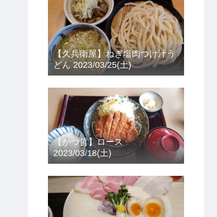
【久兵衛屋】ねぎ塩肉つけ汁う
どん 2023/03/25(土)
【かつ哲】ロース
2023/03/18(土)