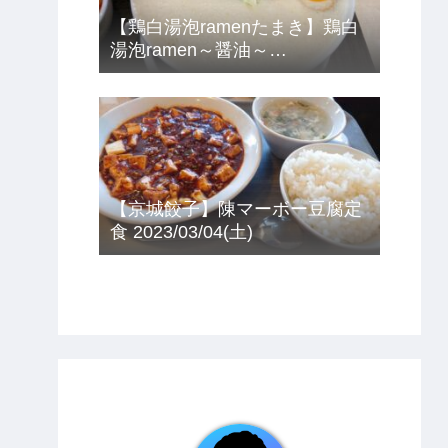
【鶏白湯泡ramenたまき】鶏白
湯泡ramen～醤油～
2023/03/12(日)
【京城餃子】陳マーボー豆腐定
食 2023/03/04(土)