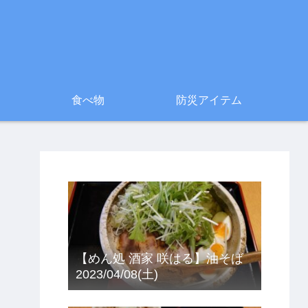
食べ物
防災アイテム
【めん処 酒家 咲はる】油そば
2023/04/08(土)