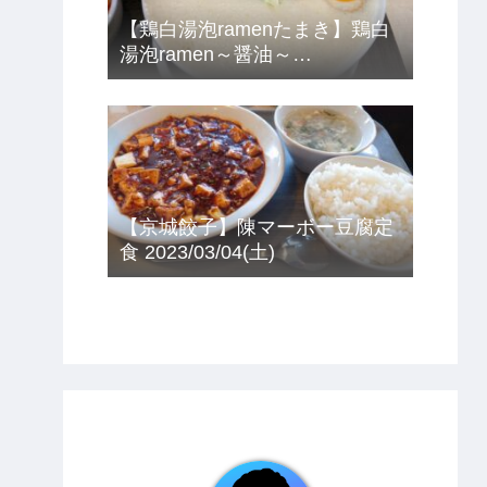
【鶏白湯泡ramenたまき】鶏白
湯泡ramen～醤油～
2023/03/12(日)
【京城餃子】陳マーボー豆腐定
食 2023/03/04(土)