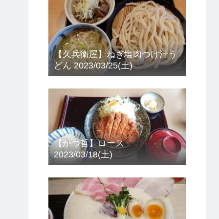
【久兵衛屋】ねぎ塩肉つけ汁う
どん 2023/03/25(土)
【かつ哲】ロース
2023/03/18(土)