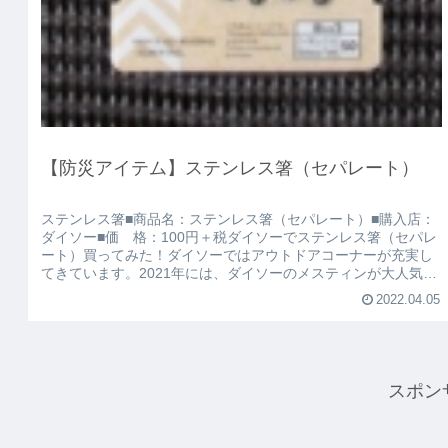
【防災アイテム】ステンレス箸（セパレート）
ステンレス箸■商品名：ステンレス箸（セパレート）■購入店：
ダイソー■価 格：100円＋税ダイソーでステンレス箸（セパレ
ート）買ってみた！ダイソーではアウトドアコーナーが充実し
てきています。2021年には、ダイソーのメスティンが大人気で
転売騒...
2022.04.05
スポン