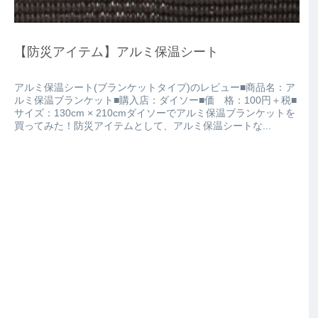
【防災アイテム】アルミ保温シート
アルミ保温シート(ブランケットタイプ)のレビュー■商品名：ア
ルミ保温ブランケット■購入店：ダイソー■価 格：100円＋税■
サイズ：130cm × 210cmダイソーでアルミ保温ブランケットを
買ってみた！防災アイテムとして、アルミ保温シートな...