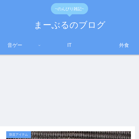
~のんびり雑記~
まーぶるのブログ
音ゲー
IT
外食
防災アイテム